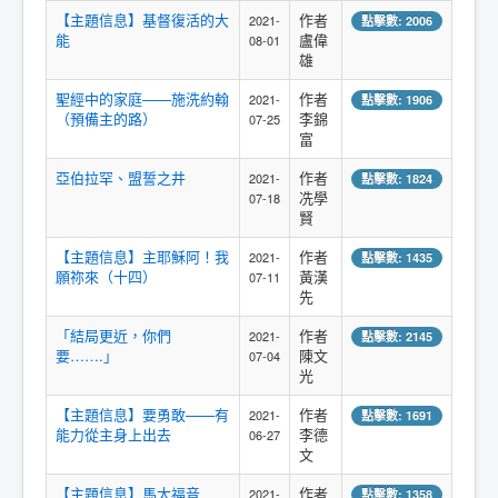
【主題信息】基督復活的大
作者
2021-
點擊數: 2006
能
盧偉
08-01
雄
聖經中的家庭——施洗約翰
作者
2021-
點擊數: 1906
（預備主的路）
李錦
07-25
富
亞伯拉罕、盟誓之井
作者
2021-
點擊數: 1824
冼學
07-18
賢
【主題信息】主耶穌阿！我
作者
2021-
點擊數: 1435
願祢來（十四）
黃漢
07-11
先
「結局更近，你們
作者
2021-
點擊數: 2145
要…….」
陳文
07-04
光
【主題信息】要勇敢——有
作者
2021-
點擊數: 1691
能力從主身上出去
李德
06-27
文
【主題信息】馬太福音
作者
2021-
點擊數: 1358