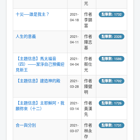
光
十災──誰是我主？
作者
2021-
點擊數: 1732
李錦
04-18
富
人生的意義
作者
2021-
點擊數: 2328
陳志
04-11
基
【主題信息】馬太福音
作者
2021-
點擊數: 1586
（四）——潔淨自己預備迎
蔡仕
04-04
見新王
光
【主題信息】建造神的殿
作者
2021-
點擊數: 1702
陳健
03-28
明
【主題信息】主耶穌阿，我
作者
2021-
點擊數: 1726
願祢來（十二）
黃漢
03-14
先
合一與分別
作者
2021-
點擊數: 1731
林永
03-07
存