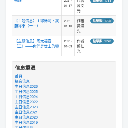
衝線
作者
2021-
點擊數: 1761
陳文
01-17
光
【主題信息】主耶穌阿，我
作者
2021-
點擊數: 1708
願祢來（十一）
黃漢
01-10
先
【主題信息】馬太福音
作者
2021-
點擊數: 1778
（三）——你們是世上的鹽
蔡仕
01-03
光
信息重溫
首頁
福音信息
主日信息2026
主日信息2025
主日信息2024
主日信息2022
主日信息2023
主日信息2021
主日信息2020
主日信息2019
主日信息庫