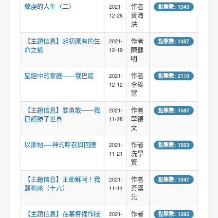
敬虔的人生（二）
作者
2021-
點擊數: 1343
黃海
12-26
洪
【主題信息】起初原有的生
作者
2021-
點擊數: 1487
命之道
陳健
12-19
明
聖經中的家庭——俄巴底
作者
2021-
點擊數: 2110
李錦
12-12
富
【主題信息】要勇敢——我
作者
2021-
點擊數: 1587
已經勝了世界
李德
11-28
文
以斯帖──神的呼召與回應
作者
2021-
點擊數: 1563
冼學
11-21
賢
【主題信息】主耶穌阿！我
作者
2021-
點擊數: 1347
願祢來（十六）
黃漢
11-14
先
【主題信息】在基督裡作肢
作者
2021-
點擊數: 1395