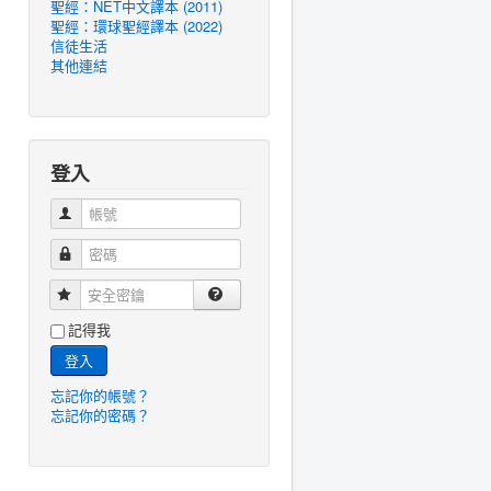
聖經：NET中文譯本 (2011)
聖經：環球聖經譯本 (2022)
信徒生活
其他連結
登入
帳號
密碼
安全密鑰
記得我
登入
忘記你的帳號？
忘記你的密碼？