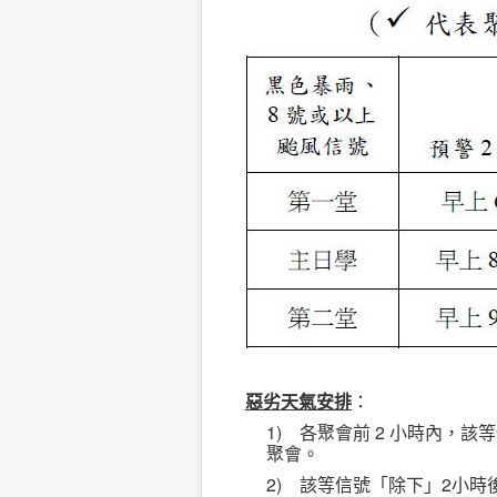
惡劣天氣安排
：
1) 各聚會前 2 小時內，該
聚會。
2) 該等信號「除下」2小時