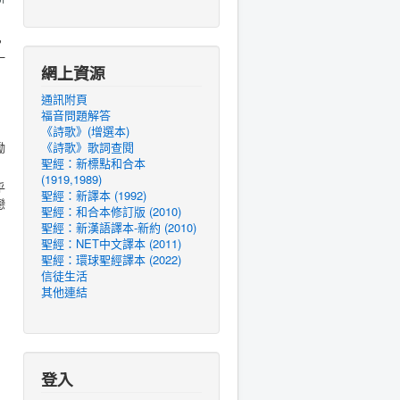
，
一
網上資源
通訊附頁
福音問題解答
《詩歌》(增選本)
勵
《詩歌》歌詞查閱
聖經：新標點和合本
(1919,1989)
乎
聖經：新譯本 (1992)
戀
聖經：和合本修訂版 (2010)
聖經：新漢語譯本-新約 (2010)
聖經：NET中文譯本 (2011)
聖經：環球聖經譯本 (2022)
信徒生活
其他連結
登入