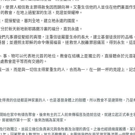
行，使罪人相信救主罪得赦免因而歸向神。又重生信他的人並住在他們裏面作
督的教會，在地上過聖潔的生活，見證並榮耀神。
來，提接聖徒，審判全地，建立祂永遠的國度。
有分於新天新地新耶路撒冷裏的福分，直到永遠。
們凡事遵從聖經的真理，注重信徒屬靈生命的長大，建立基督徒良好的品格
基督；並遵照主耶穌的命令傳揚福音，拯救世人脫離罪惡痛苦，得到永生，這
事、物可以代表祂元首的地位。教會在結構上是獨立的，直接聽命於元首
各處教會是平等而有交通的。
一派，而是與一切信主得蒙重生的人，合而為一，在一餅一杯的見證上，記
得救的信徒都是神家裏的人，也是基督身體上的肢體，所以教會不是建築物，乃是
開始在家中有禱告聚會，後來有主的工人前來傳福音及造就信徒，就建立起正式奉主
，曾被稱作第十一家，後來改稱為荃灣家。
及行政獨立，並設立幾位負責弟兄肩負牧養及治理的責任。之後也經過幾度搬遷，荃
991年，因著聚會人數增加，地方不敷應用，主帶領我們在葵芳興芳路添置一個聚會