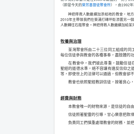
（即是今天的
葵芳基督徒聚會所
），由1992
神把得救人數繼續加添給祂的教會，地方再次
2010年主帶領我們在葵涌打磚坪街添置另一
人數轉往石蔭聚會。神把得救人數繼續加給荃灣
牧養與治理
荃灣聚會所由二十三位同工組成的同工
每位信徒參與教會的各種事奉，盡肢體的
在教會中，我們彼此尊重，鼓勵信徒在
聖經的道德水準，絕不容讓有違反信仰之
等，即使世上的法律可以通過，但教會卻
教會也依照聖經教訓信徒，按著良心，服
經費與財務
本教會唯一的財物來源，是信徒的自由
信徒照著聖靈的引導，甘心樂意把款項投
負責同工們慎重處理教會的財務，並把收