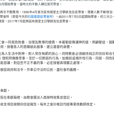
年3月開始聚會，當時大約半數人轉往葵芳聚會。
不敷應用，1998年4月首次設有兩堂主日擘餅及信息聚會。隨著人數不斷增加
個聚會所（即是今天的
石蔭基督徒聚會所
），由2011年7月3日起開始聚會，約三分之
家，2017年7月起再設有兩堂主日擘餅及信息聚會。
會一同肩負牧養、治理及教導的總責，本著聖經傳講神的道，照顧聖徒，鼓
功用，按著各人的恩賜彼此服事，建立基督的身體。
為人生活中對神、對人常存無虧的良心。同時教會必須維持純正的信仰和合
道 理和拜偶像等事。至於一切罪惡的行為，如婚前或婚外性行為、同居、同性
不能容讓，對這些不正不義的事，必定按著真理嚴正處理。
從政府和法令，作奉公守法的公民，盡社會的義務。
奉獻。
在奉獻箱裡，由教會選派人員按時收集並登記。
支項目按期向信徒報告。每年之會計帳目均經專業核數師核定。