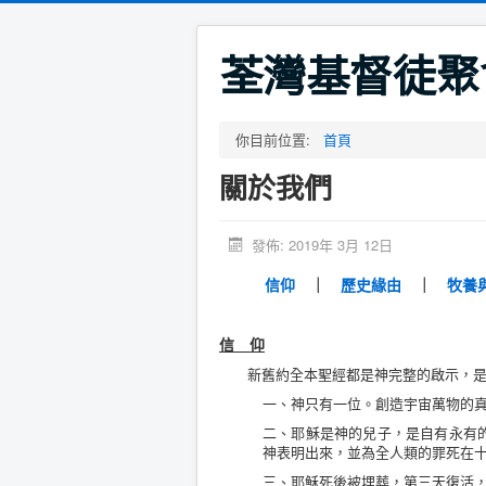
荃灣基督徒聚
你目前位置:
首頁
關於我們
發佈: 2019年 3月 12日
信仰
｜
歷史緣由
｜
牧養
信 仰
新舊約全本聖經都是神完整的啟示，是我
一、神只有一位。創造宇宙萬物的
二、耶穌是神的兒子，是自有永有
神表明出來，並為全人類的罪死在
三、耶穌死後被埋葬，第三天復活