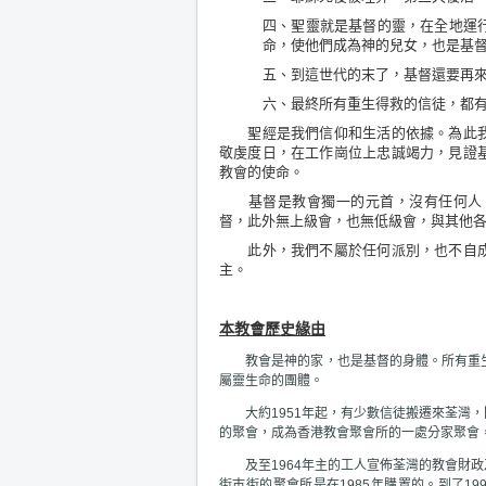
四、聖靈就是基督的靈，在全地運
命，使他們成為神的兒女，也是基
五、到這世代的末了，基督還要再
六、最終所有重生得救的信徒，都
聖經是我們信仰和生活的依據。為此我
敬虔度日，在工作崗位上忠誠竭力，見證
教會的使命。
基督是教會獨一的元首，沒有任何人、
督，此外無上級會，也無低級會，與其他
此外，我們不屬於任何派別，也不自成
主。
本教會歷史緣由
教會是神的家，也是基督的身體。所有重生
屬靈生命的團體。
大約1951年起，有少數信徒搬遷來荃灣，
的聚會，成為香港教會聚會所的一處分家聚會
及至1964年主的工人宣佈荃灣的教會財政
街巿街的聚會所是在
1985
年購置的。到了1