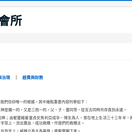
會所
與治理
｜
經費與財務
們信仰唯一的根據。其中幾點重要內容列舉如下：
真神是獨一的，又是三而一的。父、子、靈同等，從亙古同時共存直到永遠。
的神；由聖靈藉著童貞女馬利亞成孕，降生為人，曾在地上生活三十三年半，
十字架上，流出寶血，成功救贖，作我們的救贖主。
，升到天上，被神立為主為基督，將聖靈賜下來。