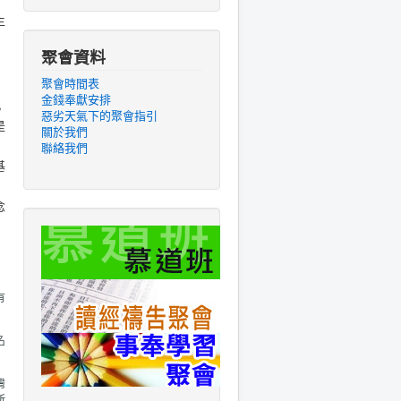
生
聚會資料
聚會時間表
金錢奉獻安排
，
惡劣天氣下的聚會指引
是
關於我們
聯絡我們
基
念
有
名
灣
所