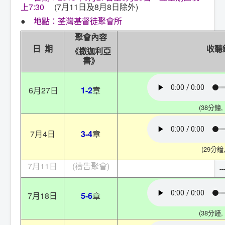
上7:30
(7月11日及8月8日除外)
●
地點：荃灣基督徒聚會所
聚會內容
日 期
收聽
《撒迦利亞
書》
6月27日
1-2
章
(38分鐘, 
7月4日
3-4
章
(29分鐘,
7月11日
(禱告聚會)
--
7月18日
5-6
章
(38分鐘, 