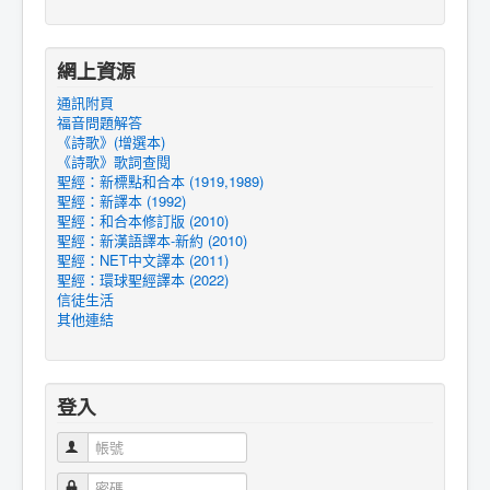
網上資源
通訊附頁
福音問題解答
《詩歌》(增選本)
《詩歌》歌詞查閱
聖經：新標點和合本 (1919,1989)
聖經：新譯本 (1992)
聖經：和合本修訂版 (2010)
聖經：新漢語譯本-新約 (2010)
聖經：NET中文譯本 (2011)
聖經：環球聖經譯本 (2022)
信徒生活
其他連結
登入
帳號
密碼