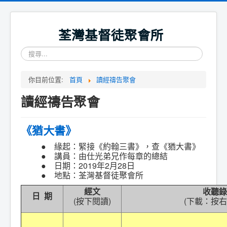
荃灣基督徒聚會所
搜
尋...
你目前位置:
首頁
讀經禱告聚會
讀經禱告聚會
《猶大書》
● 緣起
：緊接《約翰三書》，查《猶大書》
●
講員：由仕光弟兄作每章的總結
● 日期：2019年2月28日
● 地點：荃灣基督徒聚會所
經文
收聽
錄
日 期
(按下閱讀)
(下載：
按右