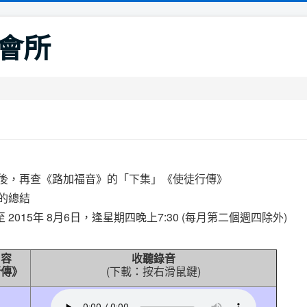
會所
後，再查
《路加福音》
的「下集」《使徒行傳》
的總結
至 2015年 8月6日，逢星期四晚上7:30 (每月第二個週四除外)
內容
收聽
錄音
行傳》
(下載：
按右滑鼠鍵
)