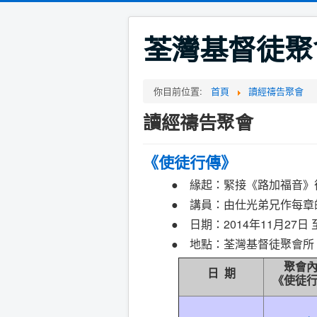
荃灣基督徒聚
你目前位置:
首頁
讀經禱告聚會
讀經禱告聚會
《使徒行傳》
● 緣起：緊接《路加福音》
● 講員：由仕光弟兄作每章
● 日期：2014年11月27日 
● 地點：荃灣基督徒聚會所
聚會
日 期
《使徒