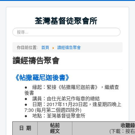
荃灣基督徒聚會所
搜
尋...
你目前位置:
首頁
讀經禱告聚會
讀經禱告聚會
《帖撒羅尼迦後書》
● 緣起
：緊接《帖撒羅尼迦前書》，繼續查
後書
●
講員：由仕光弟兄作每章的總結
● 日期：2017年11月23日起，逢星期四晚上
7:30 (每月第二個週四除外)
● 地點：荃灣基督徒聚會所
帖前
收聽
錄
日 期
經文
(下載：
按右